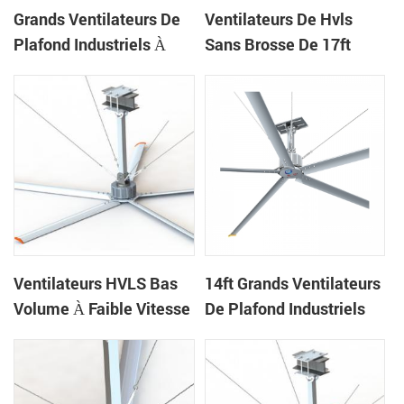
Grands Ventilateurs De
Ventilateurs De Hvls
Plafond Industriels À
Sans Brosse De 17ft
Économie D'énergie
Sans Engrenages Pour
Pour Les Ateliers De 24
L'entrepôt Logistique
Pieds
Ventilateurs HVLS Bas
14ft Grands Ventilateurs
Volume À Faible Vitesse
De Plafond Industriels
De Volume Élevé 20ft
De Refroidissement
Pour L'usine
Naturel Pour La Maison
De Vache