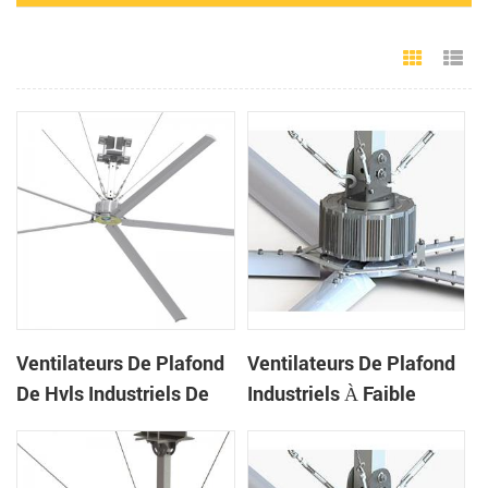
Grid Vie
Li
Ventilateurs De Plafond
Ventilateurs De Plafond
De Hvls Industriels De
Industriels À Faible
Grand Diamètre De
Vitesse Et Volume Élevé,
Bonne Qualité De 24ft
5 Pales, 17 Pi
Pour L'entrepôt