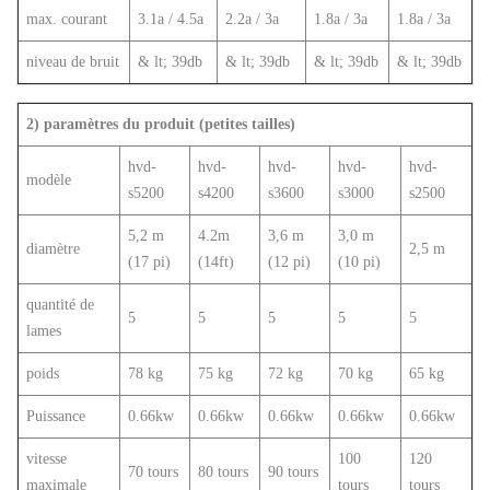
max. courant
3.1a / 4.5a
2.2a / 3a
1.8a / 3a
1.8a / 3a
niveau de bruit
& lt; 39db
& lt; 39db
& lt; 39db
& lt; 39db
2) paramètres du produit (petites tailles)
hvd-
hvd-
hvd-
hvd-
hvd-
modèle
s5200
s4200
s3600
s3000
s2500
5,2 m
4.2m
3,6 m
3,0 m
diamètre
2,5 m
(17 pi)
(14ft)
(12 pi)
(10 pi)
quantité de
5
5
5
5
5
lames
poids
78 kg
75 kg
72 kg
70 kg
65 kg
Puissance
0.66kw
0.66kw
0.66kw
0.66kw
0.66kw
vitesse
100
120
70 tours
80 tours
90 tours
maximale
tours
tours