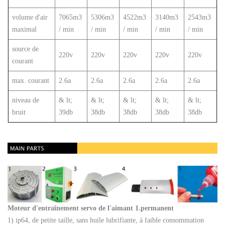
volume d'air
7065m3
5306m3
4522m3
3140m3
2543m3
maximal
/ min
/ min
/ min
/ min
/ min
source de
220v
220v
220v
220v
220v
courant
max. courant
2.6a
2.6a
2.6a
2.6a
2.6a
niveau de
& lt;
& lt;
& lt;
& lt;
& lt;
bruit
39db
38db
38db
38db
38db
Moteur d'entraînement servo de l'aimant 1.permanent
1) ip64, de petite taille, sans huile lubrifiante, à faible consommation