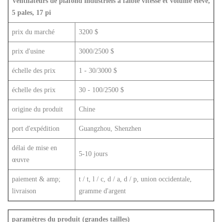
Ventilateurs de plafond industriels à faible vitesse et volume élevé,
5 pales, 17 pi
prix du marché
3200 $
prix d'usine
3000/2500 $
échelle des prix
1 - 30/3000 $
échelle des prix
30 - 100/2500 $
origine du produit
Chine
port d'expédition
Guangzhou, Shenzhen
délai de mise en
5-10 jours
œuvre
paiement & amp;
t / t, l / c, d / a, d / p, union occidentale,
livraison
gramme d'argent
paramètres du produit (grandes tailles)