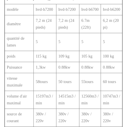
modèle
hvd-h7200
hvd-b7200
hvd-b6700
hvd-b6200
7,2 m (24
7,2 m (24
6.7m
6,2 m (20
diamètre
pieds)
pieds)
(22ft)
pi)
quantité de
5
5
5
5
lames
poids
115 kg
109 kg
105 kg
100 kg
Puissance
1,3kw
0.88kw
0.88kw
0.88kw
vitesse
58tours
50 tours
55tours
60 tours
maximale
volume d'air
15197m3 /
14515m3 /
12560m3 /
10747m3 /
maximal
min
min
min
min
source de
380v /
380v /
380v /
380v /
courant
220v
220v
220v
220v