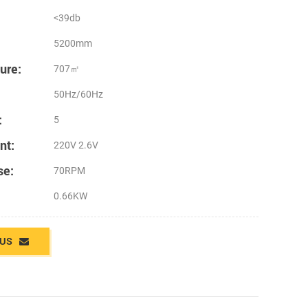
<39db
5200mm
ure:
707㎡
50Hz/60Hz
:
5
nt:
220V 2.6V
se:
70RPM
0.66KW
OUS