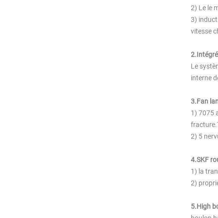
2) Le le 
3) induct
vitesse 
2.Intégr
Le systè
interne d
3.Fan la
1) 7075 
fracture.
2) 5 nerv
4.SKF rou
1) la tra
2) propri
5.High bo