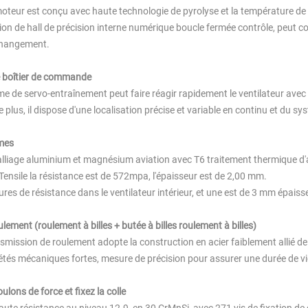
moteur est conçu avec haute technologie de pyrolyse et la température de
ion de hall de précision interne numérique boucle fermée contrôle, peut 
changement.
é boîtier de commande
me de servo-entraînement peut faire réagir rapidement le ventilateur ave
e plus, il dispose d'une localisation précise et variable en continu et du s
mes
alliage aluminium et magnésium aviation avec T6 traitement thermique d'
Tensile la résistance est de 572mpa, l'épaisseur est de 2,00 mm.
ures de résistance dans le ventilateur intérieur, et une est de 3 mm épaiss
lement (roulement à billes + butée à billes roulement à billes)
nsmission de roulement adopte la construction en acier faiblement allié de
étés mécaniques fortes, mesure de précision pour assurer une durée de vi
ulons de force et fixez la colle