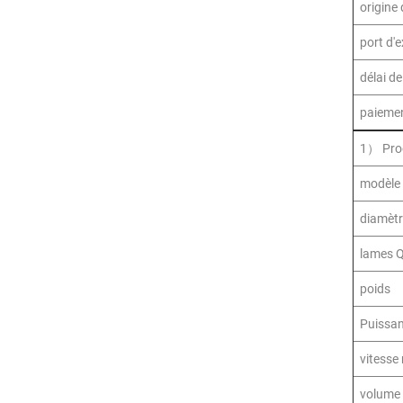
origine
port d'
délai d
paiemen
1） Prod
modèle
diamèt
lames 
poids
Puissa
vitesse
volume 