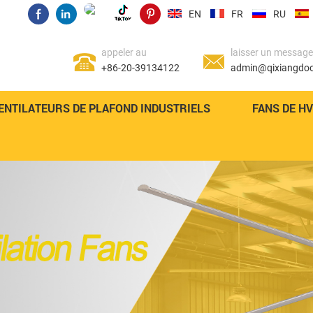
EN
FR
RU
appeler au
laisser un message
+86-20-39134122
admin@qixiangdo
ENTILATEURS DE PLAFOND INDUSTRIELS
FANS DE H