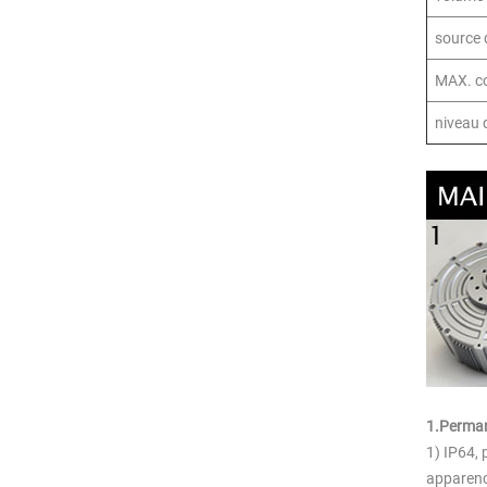
source 
MAX. c
niveau 
1.Perman
1) IP64, 
apparence