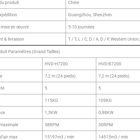
 du produit
Chine
expédition
Guangzhou, Shenzhen
e mise en œuvre
5-10 journées
t & livraison
T / T, L / C, D / A, D / P, Western Uni
uit Paramètres (Grand Tailles)
HVD-H7200
HVD-B7200
re
7,2 m (24 pieds)
7,2 m (24 pieds)
Qté
5
5
115KG
109KG
nce
1,3KW
0,88KW
 maximale
58RPM
50RPM
d'air max
15197m3 / min
14515m3 / min