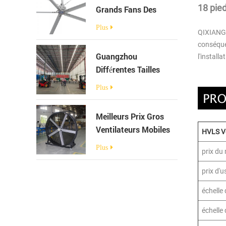
Pour Ferme Laitière
18 pie
Grands Fans Des
Ventilateurs De
Plus
QIXIANG 
Plafond Pour
conséquen
L'Entrepôt
Guangzhou
l'installa
Différentes Tailles
Meilleur Grand
Plus
Ventilateur De Plafond
Industriel Avec Boîte
Meilleurs Prix Gros
De Vitesses
Ventilateurs Mobiles
HVLS Ve
Industriels Utilisés
Plus
prix du
Pour Les Grandes
Places
prix d'u
échelle 
échelle 