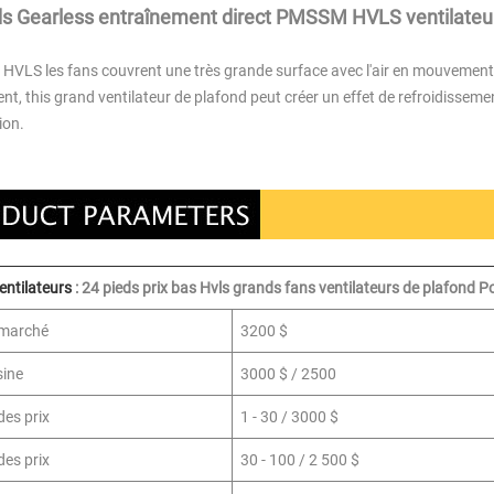
ds Gearless entraînement direct PMSSM HVLS ventilateur 
HVLS les fans couvrent une très grande surface avec l'air en mouvement 
t, this grand ventilateur de plafond peut créer un effet de refroidisseme
tion.
ntilateurs
:
24 pieds prix bas Hvls grands fans
ventilateurs de plafond P
 marché
3200 $
sine
3000 $ / 2500
des prix
1 - 30 / 3000 $
des prix
30 - 100 / 2 500 $