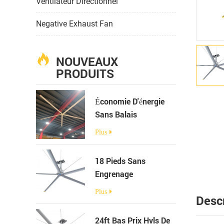
Ventilateur Directionnel
Negative Exhaust Fan
NOUVEAUX
PRODUITS
Économie D'énergie
Sans Balais
Ventilation Gros Cul
Plus
Ventilateur De Plafond
18 Pieds Sans
Engrenage
Entraînement Direct
Plus
Descr
PMSSM HVLS
Ventilateur De Plafond
24ft Bas Prix Hvls De