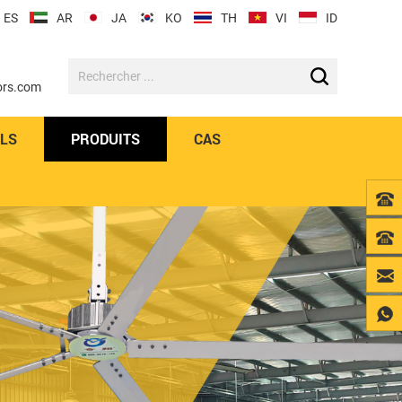
ES
AR
JA
KO
TH
VI
ID
ors.com
VLS
PRODUITS
CAS