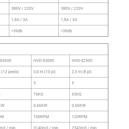
380V / 220V
380V / 220V
1,8A / 3A
1,8A / 3A
<39db
<39db
S3600
HVD-S3000
HVD-S2500
 (12 pieds)
3,0 m (10 pi)
2,5 m (8 pi)
5
5
G
70KG
65KG
KW
0,66KW
0,66KW
PM
100RPM
120RPM
m3 / min
3140m3 / min
2543m3 / min