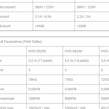
de courant
380V / 220V
380V / 220V
ourant
3,1A / 4,5A
2,2A / 3A
de bruit
<39db
<39db
it Paramètres (Petit Tailles)
HVD-S5200
HVD-S4200
HVD-
re
5,2 m (17 pieds)
4,2 m (14 pieds)
3,6 m
Qté
5
5
5
78KG
75KG
72K
nce
0,66KW
0,66KW
0,66
 maximale
70RPM
80RPM
90R
d'air max
7065m3 / min
5306m3 / min
4522