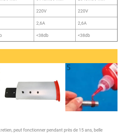
220V
220V
2,6A
2,6A
b
<38db
<38db
ntretien, peut fonctionner pendant près de 15 ans, belle