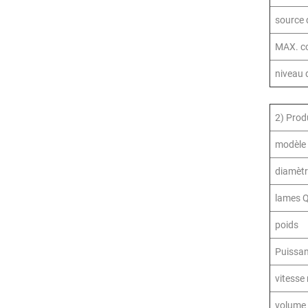
source 
MAX. c
niveau 
2) Produ
modèle
diamèt
lames 
poids
Puissa
vitesse
volume 