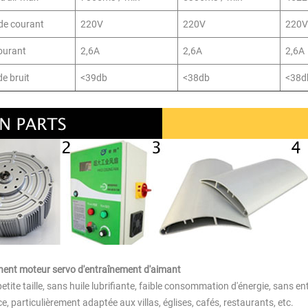
de courant
220V
220V
220V
ourant
2,6A
2,6A
2,6A
de bruit
<39db
<38db
<38d
ent moteur servo d'entraînement d'aimant
petite taille, sans huile lubrifiante, faible consommation d'énergie, sans e
, particulièrement adaptée aux villas, églises, cafés, restaurants, etc.