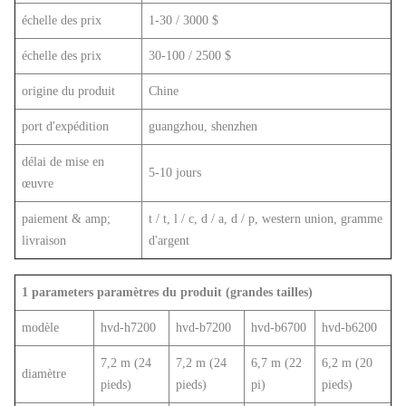
échelle des prix
1-30 / 3000 $
échelle des prix
30-100 / 2500 $
origine du produit
Chine
port d'expédition
guangzhou, shenzhen
délai de mise en
5-10 jours
œuvre
paiement & amp;
t / t, l / c, d / a, d / p, western union, gramme
livraison
d'argent
1 parameters paramètres du produit (grandes tailles)
modèle
hvd-h7200
hvd-b7200
hvd-b6700
hvd-b6200
7,2 m (24
7,2 m (24
6,7 m (22
6,2 m (20
diamètre
pieds)
pieds)
pi)
pieds)