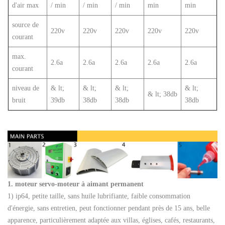
d'air max
/ min
/ min
/ min
min
min
source de
220v
220v
220v
220v
220v
courant
max.
2.6a
2.6a
2.6a
2.6a
2.6a
courant
niveau de
& lt;
& lt;
& lt;
& lt;
& lt; 38db
bruit
39db
38db
38db
38db
1. moteur servo-moteur à aimant permanent
1) ip64, petite taille, sans huile lubrifiante, faible consommation
d'énergie, sans entretien, peut fonctionner pendant près de 15 ans, belle
apparence, particulièrement adaptée aux villas, églises, cafés, restaurants,