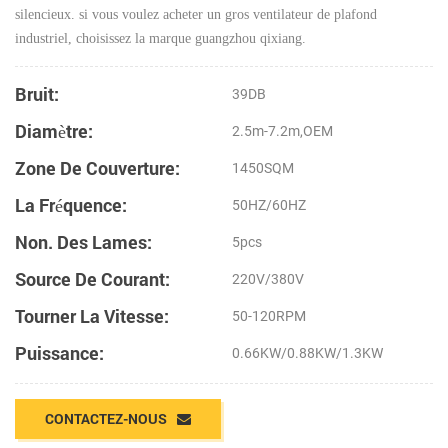
silencieux. si vous voulez acheter un gros ventilateur de plafond
industriel, choisissez la marque guangzhou qixiang.
Bruit:
39DB
Diamètre:
2.5m-7.2m,OEM
Zone De Couverture:
1450SQM
La Fréquence:
50HZ/60HZ
Non. Des Lames:
5pcs
Source De Courant:
220V/380V
Tourner La Vitesse:
50-120RPM
Puissance:
0.66KW/0.88KW/1.3KW
CONTACTEZ-NOUS