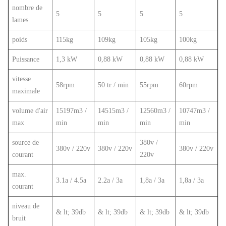
nombre de
5
5
5
5
lames
poids
115kg
109kg
105kg
100kg
Puissance
1,3 kW
0,88 kW
0,88 kW
0,88 kW
vitesse
58rpm
50 tr / min
55rpm
60rpm
maximale
volume d'air
15197m3 /
14515m3 /
12560m3 /
10747m3 /
max
min
min
min
min
source de
380v /
380v / 220v
380v / 220v
380v / 220v
courant
220v
max.
3.1a / 4.5a
2.2a / 3a
1,8a / 3a
1,8a / 3a
courant
niveau de
& lt; 39db
& lt; 39db
& lt; 39db
& lt; 39db
bruit