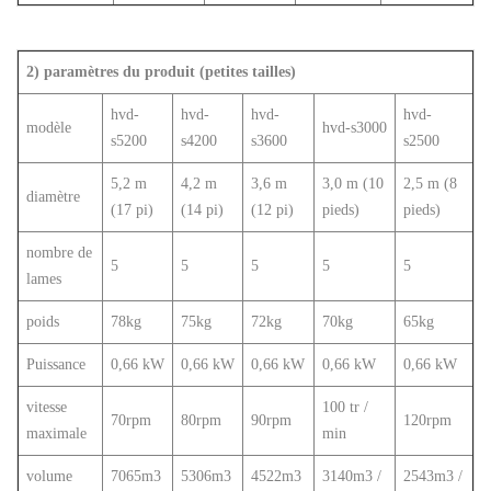
2) paramètres du produit (petites tailles)
hvd-
hvd-
hvd-
hvd-
modèle
hvd-s3000
s5200
s4200
s3600
s2500
5,2 m
4,2 m
3,6 m
3,0 m (10
2,5 m (8
diamètre
(17 pi)
(14 pi)
(12 pi)
pieds)
pieds)
nombre de
5
5
5
5
5
lames
poids
78kg
75kg
72kg
70kg
65kg
Puissance
0,66 kW
0,66 kW
0,66 kW
0,66 kW
0,66 kW
vitesse
100 tr /
70rpm
80rpm
90rpm
120rpm
maximale
min
volume
7065m3
5306m3
4522m3
3140m3 /
2543m3 /