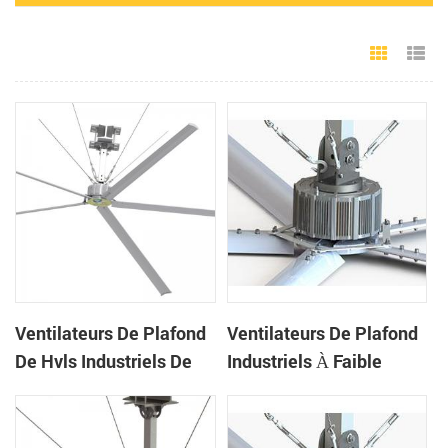
Grid Vie
Li
Ventilateurs De Plafond
Ventilateurs De Plafond
De Hvls Industriels De
Industriels À Faible
Grand Diamètre De
Vitesse Et Volume Élevé,
Bonne Qualité De 24ft
5 Pales, 17 Pi
Pour L'entrepôt