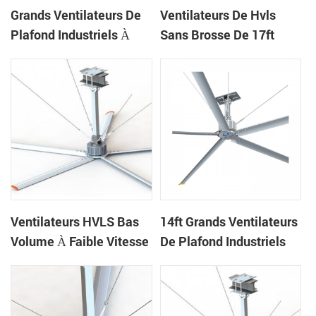
Grands Ventilateurs De
Ventilateurs De Hvls
Plafond Industriels À
Sans Brosse De 17ft
Économie D'énergie
Sans Engrenages Pour
Pour Les Ateliers De 24
L'entrepôt Logistique
Pieds
Ventilateurs HVLS Bas
14ft Grands Ventilateurs
Volume À Faible Vitesse
De Plafond Industriels
De Volume Élevé 20ft
De Refroidissement
Pour L'usine
Naturel Pour La Maison
De Vache