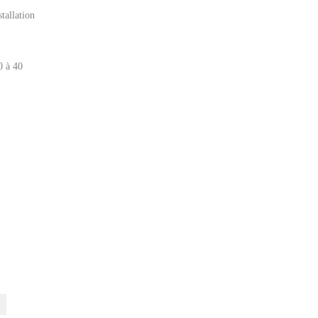
tallation
0 à 40