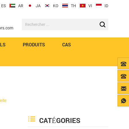
ES
AR
JA
KO
TH
VI
ID
ors.com
VLS
PRODUITS
CAS
elle
CATÉGORIES