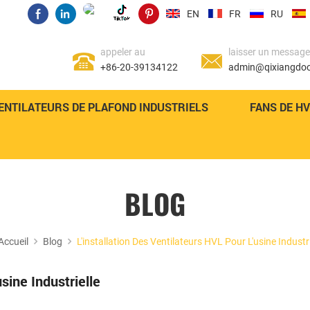
EN
FR
RU
appeler au
laisser un message
+86-20-39134122
admin@qixiangdo
ENTILATEURS DE PLAFOND INDUSTRIELS
FANS DE H
BLOG
Accueil
Blog
L'installation Des Ventilateurs HVL Pour L'usine Industri
sine Industrielle