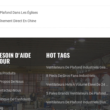
 Plafond Dans Les Églises
înement Direct En Chine
ESOIN D'AIDE
HOT TAGS
OUR
Ventilateurs De Plafond Industriels Géants
s Produits
8 Pieds De Gros Fans Industriels
Propos De Nous
Ventilateurs Hvls À Volume Élevé De 24 Pieds
ntactez-Nous
5 Pales Grands Ventilateurs De Plafond Industriels
Politique De Confidentialité
Ventilateurs De Plafond Industriels D'usine De 24 Pieds
og