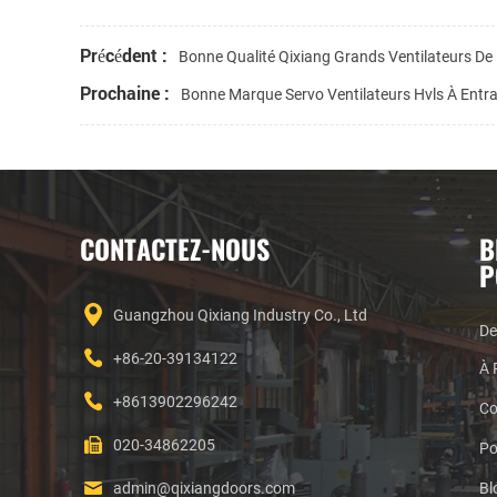
Précédent :
Bonne Qualité Qixiang Grands Ventilateurs De
Prochaine :
Bonne Marque Servo Ventilateurs Hvls À Entra
CONTACTEZ-NOUS
B
P
Guangzhou Qixiang Industry Co., Ltd
De
+86-20-39134122
À 
+8613902296242
Co
020-34862205
admin@qixiangdoors.com
Bl