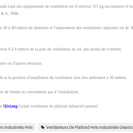
poids total des équipements de ventilation est d’environ 115 kg (accessoires d’ins
 & lt; 39db.
on 30 à 40 mètres de diamètre et l'espacement des ventilateurs adjacents est de 3
nviron 6 à 8 mètres de la pale du ventilateur au sol, pas moins de 4 mètres.
res ou d'autres obstacles.
e et la position d'installation du ventilateur doit être inférieure à 30 mètres.
ir de fumée ne conviennent pas à l'installation.
ou
Qixiang
Grand ventilateur de plafond industriel pmssm!
rs Industriels Hvls
Ventilateurs De Plafond Hvls Industriels Géants