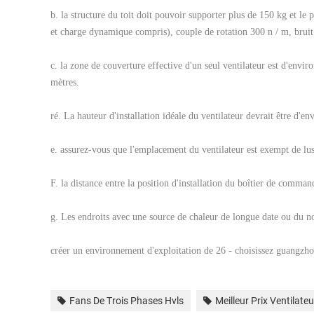
b. la structure du toit doit pouvoir supporter plus de 150 kg et le 
et charge dynamique compris), couple de rotation 300 n / m, bruit
c. la zone de couverture effective d'un seul ventilateur est d'envir
mètres.
ré. La hauteur d'installation idéale du ventilateur devrait être d'e
e. assurez-vous que l'emplacement du ventilateur est exempt de lust
F. la distance entre la position d'installation du boîtier de command
g. Les endroits avec une source de chaleur de longue date ou du no
créer un environnement d'exploitation de 26 - choisissez guangzh
Fans De Trois Phases Hvls
Meilleur Prix Ventilateu